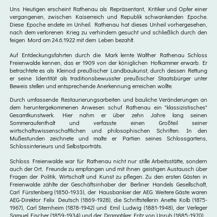
Uns Heutigen erscheint Rathenau als Repräsentant, Kritiker und Opfer einer
vergangenen, zwischen Kaiserreich und Republik schwankenden Epoche.
Diese Epoche endete im Unheil. Rathenau hat dieses Unheil vorhergesehen,
nach dem verlorenen Krieg zu verhindern gesucht und schließlich durch den
feigen Mord am 24.6.1922 mit dem Leben bezahlt.
Auf Entdeckungsfahrten durch die Mark lernte Walther Rathenau Schloss
Freienwalde kennen, das er 1909 von der königlichen Hofkammer erwarb. Er
betrachtete es als Kleinod preußischer Landbaukunst, durch dessen Rettung
er seine Identität als traditionsbewusster preußischer Staatsbürger unter
Beweis stellen und entsprechende Anerkennung erreichen wollte.
Durch umfassende Restaurierungsarbeiten und bauliche Veränderungen an
dem heruntergekommenen Anwesen schuf Rathenau ein "klassizistisches"
Gesamtkunstwerk. Hier nahm er über zehn Jahre lang seinen
Sommeraufenthalt und verfasste einen Großteil seiner
wirtschaftswissenschaftlichen und philosophischen Schriften. In den
Mußestunden zeichnete und malte er Partien seines Schlossgartens,
Schlossinterieurs und Selbstporträts.
Schloss Freienwalde war für Rathenau nicht nur stille Arbeitsstätte, sondern
auch der Ort, Freunde zu empfangen und mit ihnen geistigen Austausch über
Fragen der Politik, Wirtschaft und Kunst zu pflegen. Zu den ersten Gästen in
Freienwalde zählte der Geschäftsinhaber der Berliner Handels Gesellschaft,
Carl Fürstenberg (1850-1933), der Hausbankier der AEG. Weitere Gäste waren
AEG-Direktor Felix Deutsch (1869-1928), die Schriftstellerin Anette Kolb (1875-
1967), Carl Sternheim (1878-1942) und Emil Ludwig (1881-1948), der Verleger
Samuel Fischer (1859-1934) und der Dramatiker Fritz von Unruh (1885-1970).