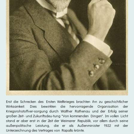
Erst die Schrecken des Ersten Weltkrieges brachten ihn zu geschichtlicher
Wirksamkeit. Dies bewirkten die hervorragende Organisation der
Kriegsrohstoffver-sorgung durch Walther Rathenau und der Erfolg seiner
großen Zeit- und Zukunftsdeu-tung "Von kommenden Dingen". Im vollen Licht
stand er aber erst in der Zeit der Weimarer Republik, vor allem durch seine
außenpolitische Leistung, die er als Außenminister 1922 mit der
Unterzeichnung des Vertrages von Rapallo krönte.